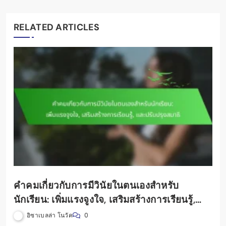
RELATED ARTICLES
คำคมเกี่ยวกับการมีวินัยในตนเองสำหรับ
นักเรียน: เพิ่มแรงจูงใจ, เสริมสร้างการเรียนรู้,
และปรับปรุงสมาธิ
อิซาเบลล่า โนวัค
0