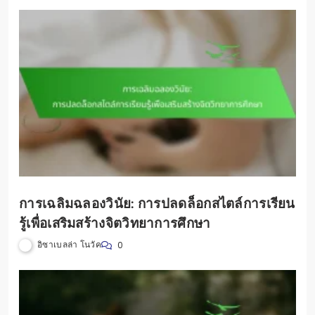
การเฉลิมฉลองวินัย: การปลดล็อกสไตล์การเรียน
รู้เพื่อเสริมสร้างจิตวิทยาการศึกษา
อิซาเบลล่า โนวัค
0