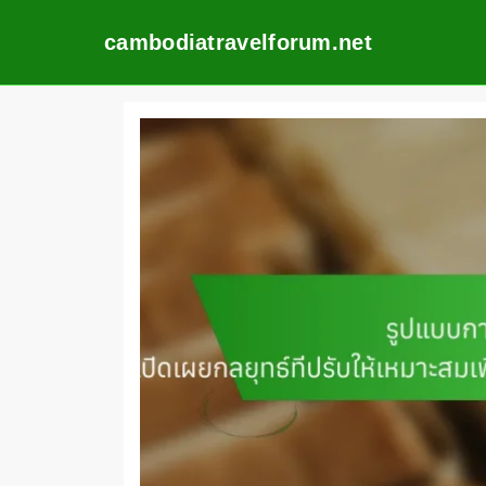
cambodiatravelforum.net
Skip
to
content